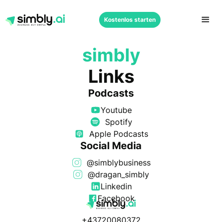
Kostenlos starten
simbly
Links
Podcasts
Youtube
Spotify
Apple Podcasts
Social Media
@simblybusiness
@dragan_simbly
Linkedin
Facebook
+43720080372